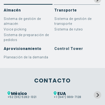
Almacén
Transporte
Sistema de gestión de
Sistema de gestión de
almacén
transporte
Voice picking
Sistema de ruteo
Sistema de preparación de
pedidos
Aprovisionamiento
Control Tower
Planeación de la demanda
Software
Implementación de
3PL
Blog
Eminencias Logísticas
Servicios
Implementación de
Retail
Noticias y eventos
¿Quiénes somos?
SAP EWM
SAP TM
Warehouse Management
Implementación
Alimentos y Bebidas
Casos de éxito
Responsabilidad social
Guías, videos y más
Trabaja con nosotros
Soporte
Transportation
Soporte
CONTACTO
Management
Cloud Services
Labor Management
VER MÁS
México
EUA
Control Tower
+52 (55) 5282-1321
+1 (947) 999-7128
+5
Warehouse Tasking