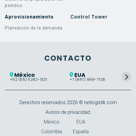
pedidos
Aprovisionamiento
Control Tower
Planeación de la demanda
Software
Implementación de
3PL
Blog
Eminencias Logísticas
Servicios
Implementación de
Retail
Noticias y eventos
¿Quiénes somos?
SAP EWM
SAP TM
Warehouse Management
Implementación
Alimentos y Bebidas
Casos de éxito
Responsabilidad social
Guías, videos y más
Trabaja con nosotros
Soporte
Transportation
Soporte
CONTACTO
Management
Cloud Services
Labor Management
VER MÁS
México
EUA
Control Tower
+52 (55) 5282-1321
+1 (947) 999-7128
+5
Warehouse Tasking
Derechos reservados
2026
© netlogistik.com
Avisos de privacidad:
México
EUA
Colombia
España