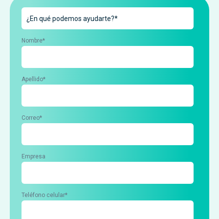
Nombre
*
Apellido
*
Correo
*
Empresa
Teléfono celular
*