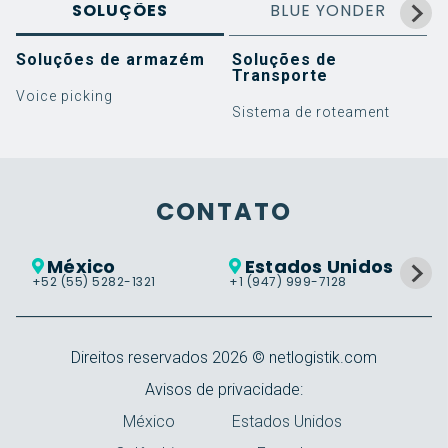
SOLUÇÕES
BLUE YONDER
Soluções de armazém
Soluções de
Transporte
Voice picking
Sistema de roteament
Software
Blog
Trabalhe conosco
Serviços
Warehouse Management
Implementação
Transportation
Suporte
CONTATO
Management
Cloud Services
Resourcing & Labor
MOSTRAR MAIS
Management
México
Estados Unidos
+52 (55) 5282-1321
+1 (947) 999-7128
+5
Control Tower
Warehouse Tasking
Direitos reservados
2026
© netlogistik.com
Avisos de privacidade:
México
Estados Unidos