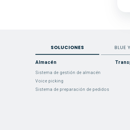
SOLUCIONES
BLUE 
Almacén
Software
Impl. de SAP EWM
3PL
Blog
Eminencias Logísticas
Trans
Servi
Impl.
Retail
Notic
¿Quié
Sistema de gestión de almacén
Warehouse Management
Sistem
Implem
Voice picking
Transportation Management
Sistem
Soport
Sistema de preparación de pedidos
Labor Management
Cloud 
Control Tower
Warehouse Tasking