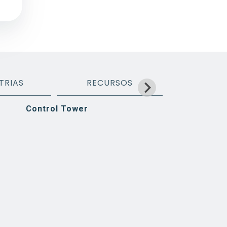
TRIAS
RECURSOS
ACERC
Control Tower
Guías, videos y más
Trabaja con nosotros