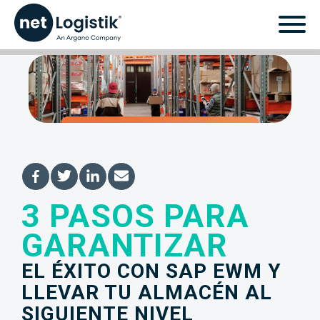
3 PASOS PARA
3 pasos para
GARANTIZAR
garantizar el éxito con
EL ÉXITO CON SAP EWM Y
SAP EWM y llevar tu
LLEVAR TU ALMACÉN AL
SIGUIENTE NIVEL