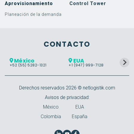
Aprovisionamiento
Control Tower
Planeación de la demanda
Software
Implementación de
3PL
Blog
Eminencias Logísticas
Servicios
Implementación de
Retail
Noticias y eventos
¿Quiénes somos?
SAP EWM
SAP TM
Warehouse Management
Implementación
Alimentos y Bebidas
Casos de éxito
Responsabilidad social
Guías, videos y más
Trabaja con nosotros
Soporte
Transportation
Soporte
CONTACTO
Management
Cloud Services
Labor Management
VER MÁS
México
EUA
Control Tower
+52 (55) 5282-1321
+1 (947) 999-7128
+5
Warehouse Tasking
Derechos reservados
2026
© netlogistik.com
Avisos de privacidad:
México
EUA
Colombia
España