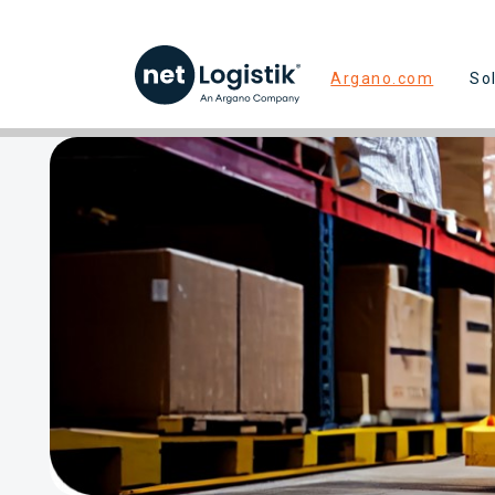
Argano.com
So