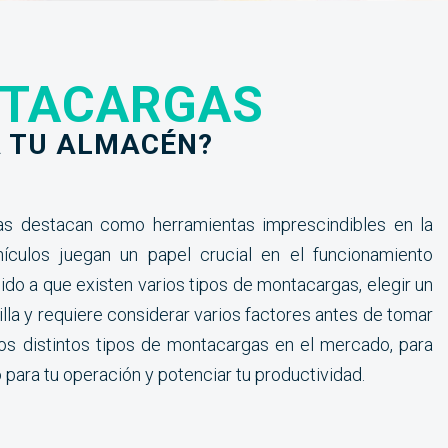
NTACARGAS
acargas ¿Cuál es
A TU ALMACÉN?
tu almacén?
gas destacan como herramientas imprescindibles en la
hículos juegan un papel crucial en el funcionamiento
ido a que existen varios tipos de montacargas, elegir un
lla y requiere considerar varios factores antes de tomar
los distintos tipos de montacargas en el mercado, para
ara tu operación y potenciar tu productividad.