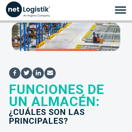
FUNCIONES DE
Funciones de un
UN ALMACÉN:
almacén: ¿Cuáles son
¿CUÁLES SON LAS
las principales?
PRINCIPALES?