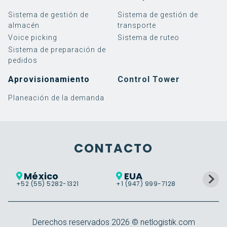
Sistema de gestión de
Sistema de gestión de
almacén
transporte
Voice picking
Sistema de ruteo
Sistema de preparación de
pedidos
Aprovisionamiento
Control Tower
Planeación de la demanda
Software
Implementación de
3PL
Blog
Eminencias Logísticas
Servicios
Implementación de
Retail
Noticias y eventos
¿Quiénes somos?
SAP EWM
SAP TM
Warehouse Management
Implementación
Alimentos y Bebidas
Casos de éxito
Responsabilidad social
Guías, videos y más
Trabaja con nosotros
Soporte
Transportation
Soporte
CONTACTO
Management
Cloud Services
Labor Management
VER MÁS
México
EUA
Control Tower
+52 (55) 5282-1321
+1 (947) 999-7128
+5
Warehouse Tasking
Derechos reservados
2026
© netlogistik.com