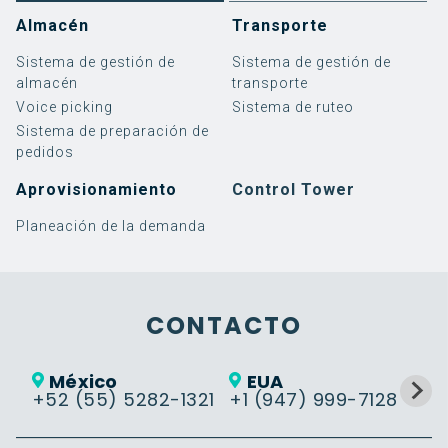
Almacén
Transporte
Sistema de gestión de
Sistema de gestión de
almacén
transporte
Voice picking
Sistema de ruteo
Sistema de preparación de
pedidos
Aprovisionamiento
Control Tower
Planeación de la demanda
Software
Implementación de
3PL
Blog
Eminencias Logísticas
Servicios
Implementación de
Retail
Noticias y eventos
¿Quiénes somos?
SAP EWM
SAP TM
Warehouse Management
Implementación
Alimentos y Bebidas
Casos de éxito
Responsabilidad social
Guías, videos y más
Trabaja con nosotros
Soporte
Transportation
Soporte
CONTACTO
Management
Cloud Services
Labor Management
VER MÁS
México
EUA
Control Tower
+52 (55) 5282-1321
+1 (947) 999-7128
+5
Warehouse Tasking