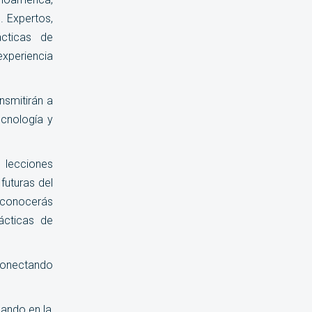
. Expertos,
ácticas de
experiencia
nsmitirán a
ecnología y
, lecciones
futuras del
 conocerás
ácticas de
 conectando
ando en la