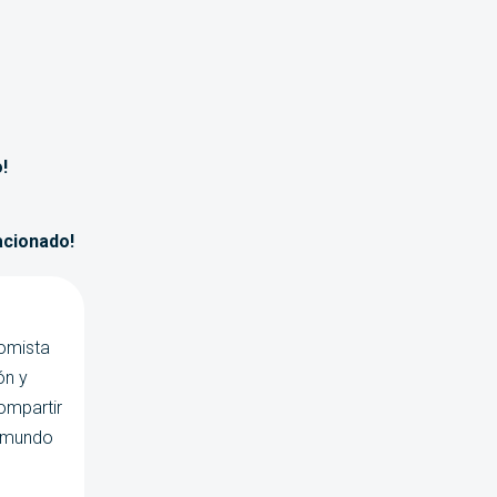
!
acionado!
nomista
ón y
ompartir
l mundo