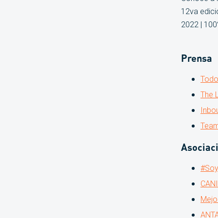
12va edici
2022 | 100%
Prensa
Todo
The 
Inbo
Team
Asociac
#Soy
CAN
Mejo
ANT