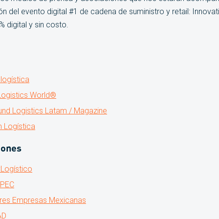
ón del evento digital #1 de cadena de suministro y retail: Innova
 digital y sin costo.
logística
Logistics World®
und Logistics Latam / Magazine
 Logística
iones
Logístico
IPEC
res Empresas Mexicanas
AD