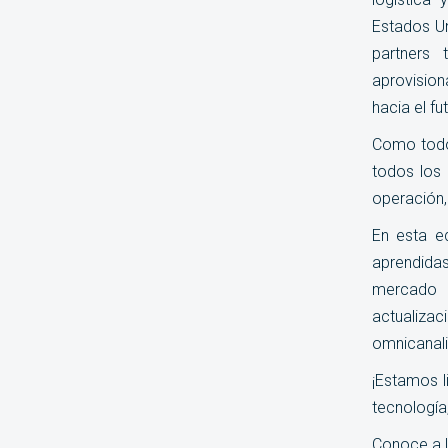
Estados Un
partners 
aprovision
hacia el fu
Como todos
todos los 
operación,
En esta ed
aprendidas
mercado p
actualiza
omnicanal
¡Estamos l
tecnología,
Conoce a 