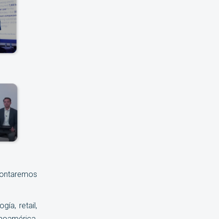
 contaremos
ía, retail,
noamérica,