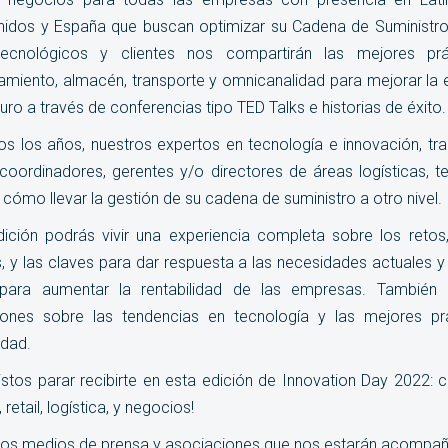
idos y España que buscan optimizar su Cadena de Suministro
tecnológicos y clientes nos compartirán las mejores pr
amiento, almacén, transporte y omnicanalidad para mejorar la 
turo a través de conferencias tipo TED Talks e historias de éxito.
 los años, nuestros expertos en tecnología e innovación, tra
coordinadores, gerentes y/o directores de áreas logísticas, t
 cómo llevar la gestión de su cadena de suministro a otro nivel.
ición podrás vivir una experiencia completa sobre los retos
, y las claves para dar respuesta a las necesidades actuales y 
ara aumentar la rentabilidad de las empresas. También
ciones sobre las tendencias en tecnología y las mejores pr
idad.
istos parar recibirte en esta edición de Innovation Day 2022:
 retail, logística, y negocios!
los medios de prensa y asociaciones que nos estarán acompañ