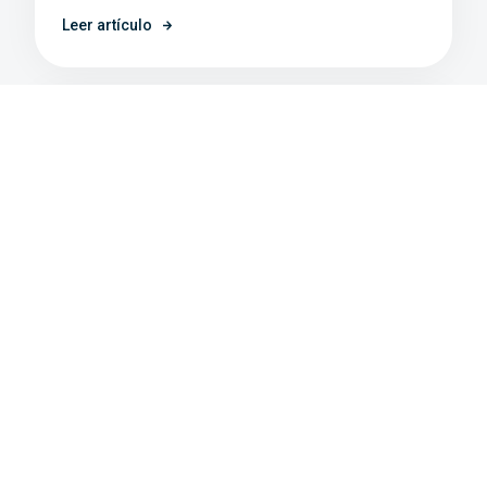
Leer artículo
Eventos
,
Tecnología
Netlogistik presente en EXLOG
Exhibición y Cumbre Logística 2023