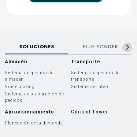
SOLUCIONES
BLUE YONDER
Almacén
Transporte
Sistema de gestión de
Sistema de gestión de
almacén
transporte
Voice picking
Sistema de ruteo
Sistema de preparación de
pedidos
Aprovisionamiento
Control Tower
Planeación de la demanda
Software
Implementación de
3PL
Blog
Eminencias Logísticas
Servicios
Implementación de
Retail
Noticias y eventos
¿Quiénes somos?
SAP EWM
SAP TM