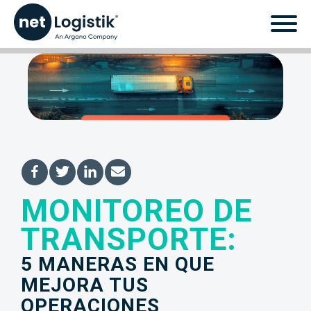
MONITOREO DE
Monitoreo de
TRANSPORTE:
transporte: 5 maneras
5 MANERAS EN QUE
en que mejora tus
MEJORA TUS
OPERACIONES