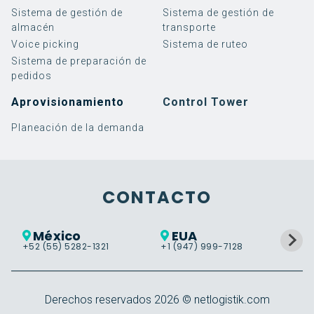
Sistema de gestión de
Sistema de gestión de
almacén
transporte
Voice picking
Sistema de ruteo
Sistema de preparación de
pedidos
Aprovisionamiento
Control Tower
Planeación de la demanda
Software
Implementación de
3PL
Blog
Eminencias Logísticas
Servicios
Implementación de
Retail
Noticias y eventos
¿Quiénes somos?
SAP EWM
SAP TM
Warehouse Management
Implementación
Alimentos y Bebidas
Casos de éxito
Responsabilidad social
Guías, videos y más
Trabaja con nosotros
Soporte
Transportation
Soporte
CONTACTO
Management
Cloud Services
Labor Management
VER MÁS
México
EUA
Control Tower
+52 (55) 5282-1321
+1 (947) 999-7128
+5
Warehouse Tasking
Derechos reservados
2026
© netlogistik.com